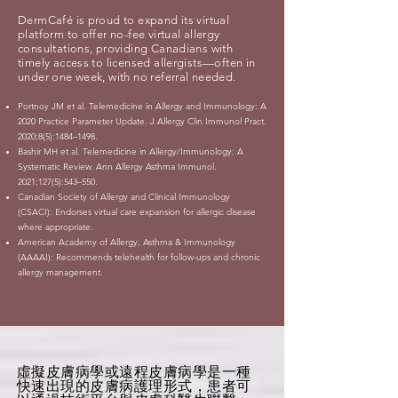
DermCafé is proud to expand its virtual
platform to offer no-fee virtual allergy
consultations, providing Canadians with
timely access to licensed allergists—often in
under one week, with no referral needed.
Portnoy JM et al. Telemedicine in Allergy and Immunology: A
2020 Practice Parameter Update. J Allergy Clin Immunol Pract.
2020;8(5):1484–1498.
Bashir MH et al. Telemedicine in Allergy/Immunology: A
Systematic Review. Ann Allergy Asthma Immunol.
2021;127(5):543–550.
Canadian Society of Allergy and Clinical Immunology
(CSACI): Endorses virtual care expansion for allergic disease
where appropriate.
American Academy of Allergy, Asthma & Immunology
(AAAAI): Recommends telehealth for follow-ups and chronic
allergy management.
虛擬皮膚病學或遠程皮膚病學是一種
快速出現的皮膚病護理形式，患者可