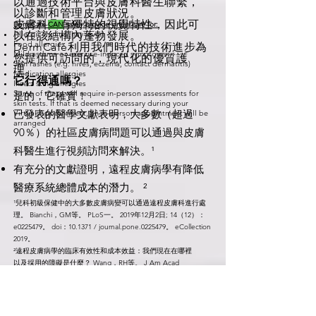
以通過技術平台與皮膚科醫生聯繫，
以診斷和管理皮膚狀況。
皮膚科具有獨特的視覺特性，因此可
DermCafé
CAN
safely provide virtual care for:
以在該結構內蓬勃發展。
Allergic rhinitis (hay fever)
Food allergies
DermCafé利用我們時代的技術進步為
Mild asthma or exercise-induced symptoms
您提供可訪問的，現代化的優質護
Skin rashes (e.g. hives, eczema, contact dermatitis)
理。
Medication allergies
它行得通嗎？
Insect sting allergies
Some of these will require in-person assessments for
是的，它確實！
skin tests. If that is deemed necessary during your
已發表的醫學文獻表明，大多數（超過
Virtual Appointment, an in-person appointment will be
arranged
90％）的社區皮膚病問題可以通過與皮膚
科醫生進行視頻訪問來解決。¹
有充分的文獻證明，遠程皮膚病學有降低
醫療系統總體成本的潛力。
²
¹兒科初級保健中的大多數皮膚病變可以通過遠程皮膚科進行處
理。 Bianchi，GM等。 PLoS一。 2019年12月2日; 14（12）：
e0225479。 doi：10.1371 / journal.pone.0225479。 eCollection
2019。
²遠程皮膚病學的臨床有效性和成本效益：我們現在在哪裡
以及採用的障礙是什麼？ Wang，RH等。 J Am Acad
Dermatol。 2020年2月5日。pii：S0190-9622（20）30151-1。
doi：10.1016 / j.jaad.2020.01.065。
與親臨拜訪相比有什麼不同？
通過視頻訪問達成的醫療決策被廣泛報