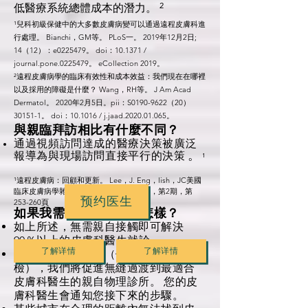
²
低醫療系統總體成本的潛力。
¹兒科初級保健中的大多數皮膚病變可以通過遠程皮膚科進
行處理。 Bianchi，GM等。 PLoS一。 2019年12月2日;
14（12）：e0225479。 doi：10.1371 /
journal.pone.0225479。 eCollection 2019。
²遠程皮膚病學的臨床有效性和成本效益：我們現在在哪裡
以及採用的障礙是什麼？ Wang，RH等。 J Am Acad
Dermatol。 2020年2月5日。pii：S0190-9622（20）
30151-1。 doi：10.1016 / j.jaad.2020.01.065。
與親臨拜訪相比有什麼不同？
通過視頻訪問達成的醫療決策被廣泛
。
報導為與現場訪問直接平行的決策
¹
¹遠程皮膚病：回顧和更新。 Lee，J. Eng，lish，JC美國
臨床皮膚病學雜誌。 2018年4月，第19卷，第2期，第
预约医生
253-260頁
如果我需要親自拜訪會怎樣？
如上所述，無需親自接觸即可解決
90％以上的皮膚科醫生就診。
了解详情
了解详情
如果需要親自護理（例如皮膚活
檢），我們將促進無縫過渡到最適合
皮膚科醫生的親自物理診所。
您的皮
膚科醫生會通知您接下來的步驟。