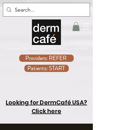
Covered Dermatologist Care Without the Wait
Providers: REFER
Patients: START
Looking for DermCafé USA?
Click here