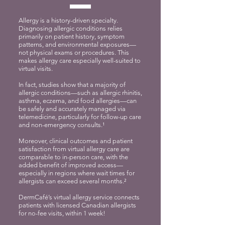
Allergy is a history-driven specialty.
Diagnosing allergic conditions relies
primarily on patient history, symptom
patterns, and environmental exposures—
not physical exams or procedures. This
makes allergy care especially well-suited to
virtual visits.
In fact, studies show that a majority of
allergic conditions—such as allergic rhinitis,
asthma, eczema, and food allergies—can
be safely and accurately managed via
telemedicine, particularly for follow-up care
and non-emergency consults.¹
Moreover, clinical outcomes and patient
satisfaction from virtual allergy care are
comparable to in-person care, with the
added benefit of improved access—
especially in regions where wait times for
allergists can exceed several months.²
DermCafé’s virtual allergy service connects
patients with licensed Canadian allergists
for no-fee visits, within 1 week!