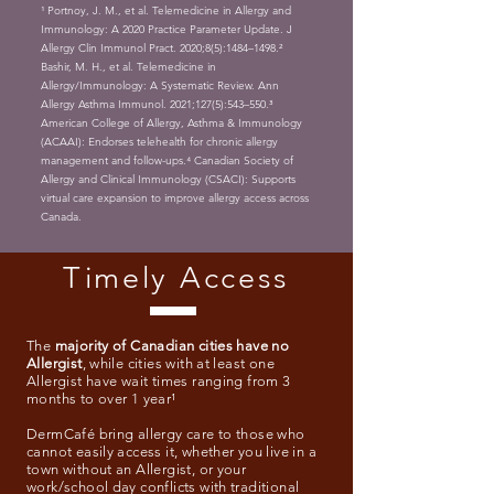
¹ Portnoy, J. M., et al. Telemedicine in Allergy and
Immunology: A 2020 Practice Parameter Update. J
Allergy Clin Immunol Pract. 2020;8(5):1484–1498.²
Bashir, M. H., et al. Telemedicine in
Allergy/Immunology: A Systematic Review. Ann
Allergy Asthma Immunol. 2021;127(5):543–550.³
American College of Allergy, Asthma & Immunology
(ACAAI): Endorses telehealth for chronic allergy
management and follow-ups.⁴ Canadian Society of
Allergy and Clinical Immunology (CSACI): Supports
virtual care expansion to improve allergy access across
Canada.
Timely Access
The
majority of Canadian cities have no
Allergist
, while cities with at least one
Allergist have wait times ranging from 3
months to over 1 year¹
DermCafé bring allergy care to those who
cannot easily access it, whether you live in a
town without an Allergist, or your
work/school day conflicts with traditional